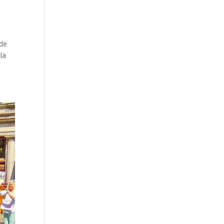
sde
la