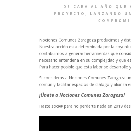
DE CARA AL AÑO QUE
PROYECTO, LANZANDO U
COMPROMI
Nociones Comunes Zaragoza producimos y distri
Nuestra acción esta determinada por la coyuntu
contribuimos a generar herramientas que consid
necesario entenderla en su complejidad y que e
Para hacer posible que esta labor se desarrolle 
Si consideras a Nociones Comunes Zaragoza una 
común y facilitar espacios de diálogo y alianza ent
¡Únete a Nociones Comunes Zaragoza!
Hazte soci@ para no perderte nada en 2019 des