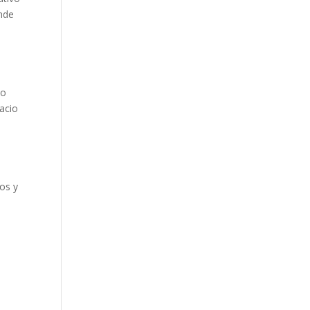
ende
io
pacio
os y