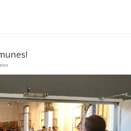
omunes!
rios