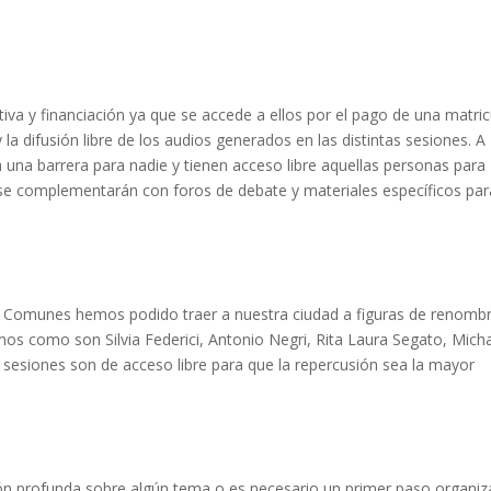
tiva y financiación ya que se accede a ellos por el pago de una matric
la difusión libre de los audios generados en las distintas sesiones. A
 una barrera para nadie y tienen acceso libre aquellas personas para
se complementarán con foros de debate y materiales específicos par
os Comunes hemos podido traer a nuestra ciudad a figuras de renomb
os como son Silvia Federici, Antonio Negri, Rita Laura Segato, Mich
s sesiones son de acceso libre para que la repercusión sea la mayor
ón profunda sobre algún tema o es necesario un primer paso organiz