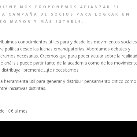
 VIENE NOS PROPONEMOS AFIANZAR EL
NA CAMPAÑA DE SOCIOS PARA LOGRAR UN
SO MAYOR Y MÁS ESTABLE.
buimos conocimientos útiles para y desde los movimientos sociales
ra política desde las luchas emancipatorias. Abordamos debates y
eramos necesarias. Creemos que para poder actuar sobre la realida
se análisis puede partir tanto de la academia como de los movimient
y distribuya libremente….¡te necesitamos!
herramienta útil para generar y distribuir pensamiento critico como
re iniciativas distintas.
de 10€ al mes.