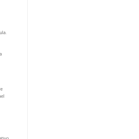
ula.
a
re
ael
ativo