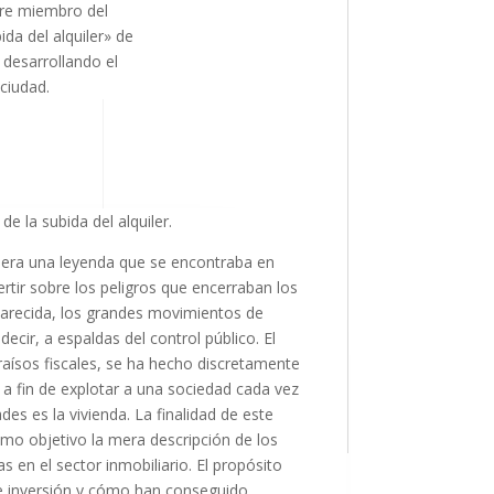
rre miembro del
da del alquiler» de
 desarrollando el
 ciudad.
 la subida del alquiler.
 era una leyenda que se encontraba en
rtir sobre los peligros que encerraban los
arecida, los grandes movimientos de
ecir, a espaldas del control público. El
raísos fiscales, se ha hecho discretamente
 a fin de explotar a una sociedad cada vez
s es la vivienda. La finalidad de este
mo objetivo la mera descripción de los
s en el sector inmobiliario. El propósito
e inversión y cómo han conseguido