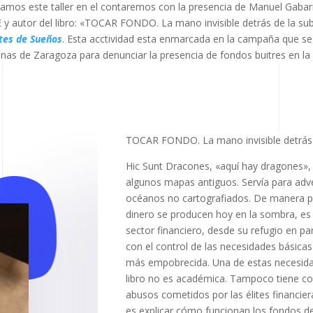
amos este taller en el contaremos con la presencia de Manuel Gaba
 autor del libro: «TOCAR FONDO. La mano invisible detrás de la subi
tes de Sueños
. Esta acctividad esta enmarcada en la campaña que se
linas de Zaragoza para denunciar la presencia de fondos buitres en la
TOCAR FONDO. La mano invisible detrás de
Hic Sunt Dracones, «aquí hay dragones»,
algunos mapas antiguos. Servía para adve
océanos no cartografiados. De manera p
dinero se producen hoy en la sombra, es d
sector financiero, desde su refugio en pa
con el control de las necesidades básicas
más empobrecida. Una de estas necesidade
libro no es académica. Tampoco tiene co
abusos cometidos por las élites financiera
es explicar cómo funcionan los fondos d