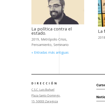
La política contra el
La 
estado.
201
2019
,
Metrópolis-Crisis
,
Pensamiento
,
Seminario
« Entradas más antiguas
DIRECCIÓN
Curs
C.S.C. Luis Buñuel
Plaza Santo Domingo,
Noti
15, 50003 Zaragoza