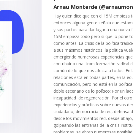
Arnau Monterde (@arnaumon
Hay quien dice que con el 15M empieza t
entonces alguna gente señala que estamos 
y sus pactos para dar lugar a una nueva 
15M empieza todo pero sí que lo pone tod
como antes. La crisis de la política tradic
a sus máximos históricos, la política vuelv
emergiendo numerosas experiencias que n
contribuir a una transformación radical d
común de lo que nos afecta a todos. En l
relaciones está en todas partes, en la ed
comunicación, pero no está en la polític
doble escenario de lo político: Por un lad
incapacidad de regeneración. Por el otro
experiencias y prácticas sobre nuevas de
ciudadano, democracia de red, defensa de
desde los movimientos red, desde abajo,
golpeando las entrañas de la crisis instit
problemas, se abren numerosas posibilid