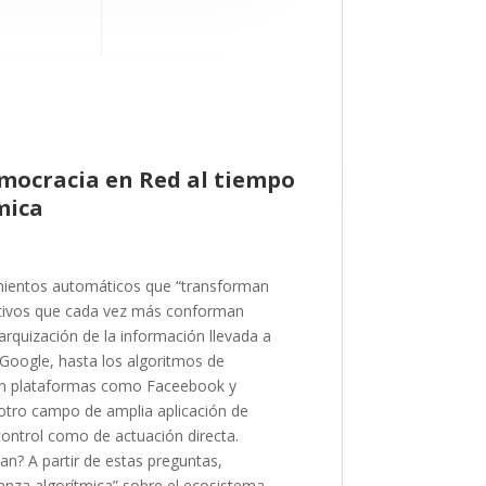
mocracia en Red al tiempo
mica
mientos automáticos que “transforman
itivos que cada vez más conforman
rarquización de la información llevada a
oogle, hasta los algoritmos de
 en plataformas como Faceebook y
otro campo de amplia aplicación de
control como de actuación directa.
n? A partir de estas preguntas,
anza algorítmica” sobre el ecosistema