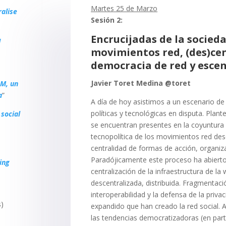
Martes 25 de Marzo
alise
Sesión 2:
Encrucijadas de la socieda
d
movimientos red, (des)cen
democracia de red y esce
Javier Toret Medina @toret
5M, un
a
”
A día de hoy asistimos a un escenario de 
políticas y tecnológicas en disputa. Pl
social
se encuentran presentes en la coyuntura 
tecnopolítica de los movimientos red de
centralidad de formas de acción, organiz
Paradójicamente este proceso ha abierto
ing
centralización de la infraestructura de la
descentralizada, distribuida. Fragmentació
interoperabilidad y la defensa de la priva
s)
expandido que han creado la red social.
las tendencias democratizadoras (en part