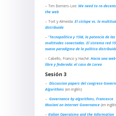
– Tim Berners-Lee:
We need to re-decentr
the web
– Tort y Almeida:
El cíclope vs. la multitu
distribuida
– “
Tecnopolítica y 15M, la potencia de las
multitudes conectadas. El sistema red 1
nuevo paradigma de la política distribuid
– Cabello, Franco y Haché:
Hacia una web 
libre y federada: el caso de Lorea
Sesión 3
–
Discussion papers del congreso Govern
Algorithm
s
(en inglés)
–
Governance by algorithms, Francesca
Musiani on Internet Governance
(en inglé
–
Italian Operaismo and the Information