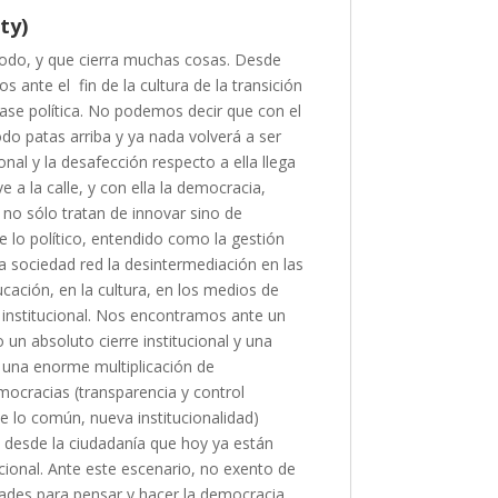
ty)
odo, y que cierra muchas cosas. Desde
ante el fin de la cultura de la transición
fase política. No podemos decir que con el
o patas arriba y ya nada volverá a ser
ional y la desafección respecto a ella llega
e a la calle, y con ella la democracia,
o sólo tratan de innovar sino de
e lo político, entendido como la gestión
a sociedad red la desintermediación en las
ucación, en la cultura, en los medios de
a institucional. Nos encontramos ante un
o un absoluto cierre institucional y una
 una enorme multiplicación de
mocracias (transparencia y control
 lo común, nueva institucionalidad)
 desde la ciudadanía que hoy ya están
ucional. Ante este escenario, no exento de
ades para pensar y hacer la democracia