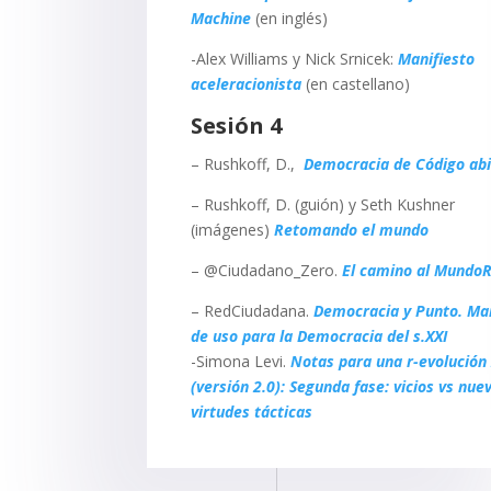
Machine
(en inglés)
-Alex Williams y Nick Srnicek:
Manifiesto
aceleracionista
(en castellano)
Sesión 4
– Rushkoff, D.,
Democracia de Código abi
– Rushkoff, D. (guión) y Seth Kushner
(imágenes)
Retomando el mundo
– @Ciudadano_Zero.
El camino al Mundo
– RedCiudadana.
Democracia y Punto. Ma
de uso para la Democracia del s.XXI
-Simona Levi.
Notas para una r-evolución
(versión 2.0): Segunda fase: vicios vs nue
virtudes tácticas